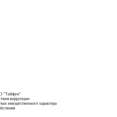
О "Тайфун"
ствия коррупции
ствах имущественного характера
ействиям