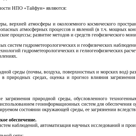
ности НПО «Тайфун» являются:
еры, верхней атмосферы и околоземного космического простран
г опасных атмосферных процессов и явлений (в т.ч. мощных ко
кие процессы; развитие методов и средств геофизического мони
ных систем гидрометеорологических и геофизических наблюден
технологий гидрометеорологических и гелиогеофизических расче
влениях.
дной среды (почвы, воздуха, поверхностных и морских вод) р
в природных средах, оценка и прогноз влияния загрязнения 
е загрязнения природной среды, обусловленного техногенны
с использованием геоинформационных систем для обеспечения 
ируемом состоянии окружающей среды, ее загрязнении вследств
кое обеспечение.
систем наблюдений, автоматизация научных исследований и про
льной сети;