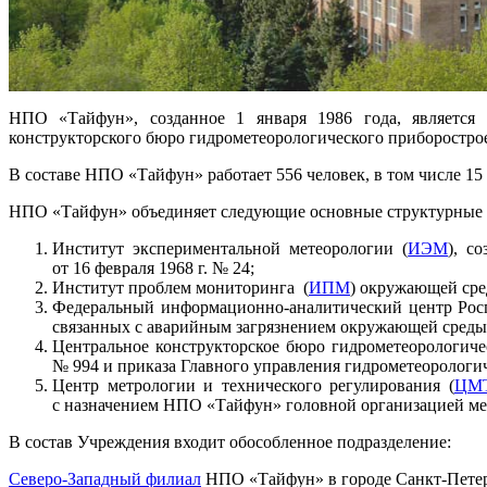
НПО «Тайфун», созданное 1 января 1986 года, является 
конструкторского бюро гидрометеорологического приборостро
В составе НПО «Тайфун» работает 556 человек, в том числе 15 
НПО «Тайфун» объединяет следующие основные структурные
Институт экспериментальной метеорологии (
ИЭМ
), с
от 16 февраля 1968 г. № 24;
Институт проблем мониторинга (
ИПМ
) окружающей сре
Федеральный информационно-аналитический центр Росг
связанных с аварийным загрязнением окружающей среды 
Центральное конструкторское бюро гидрометеорологиче
№ 994 и приказа Главного управления гидрометеорологи
Центр метрологии и технического регулирования (
ЦМ
с назначением НПО «Тайфун» головной организацией ме
В состав Учреждения входит обособленное подразделение:
Северо-Западный филиал
НПО «Тайфун» в городе Санкт-Петер