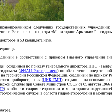
правопреемником следующих государственных учреждений: 
ения и Регионального центра «Мониторинг Арктики» Росгидром
докторов и 53 кандидата наук.
 единицы:
озданный в соответствии с приказом Главного управления 
ды, созданный по приказу генерального директора НПО «Тайфун»
идромета (
ФИАЦ Росгидромета
) по обеспечению оперативно
на территории Российской Федерации, созданный по приказу Ро
ского приборостроения (
ЦКБ ГМП
), созданное на основании 
ческой службы при Совете Министров СССР от 05 августа 1966 г
ТР
) в области гидрометеорологии и мониторинга окружающе
трологической службы в области гидрометеорологии и монитор
бурге.