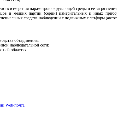
редств измерения параметров окружающей среды и ее загрязнения
зцов и мелких партий (серий) измерительных и иных прибо
специальных средств наблюдений с подвижных платформ (автотр
водства объединения;
енной наблюдательной сети;
с ней областях.
ции
Web-почта