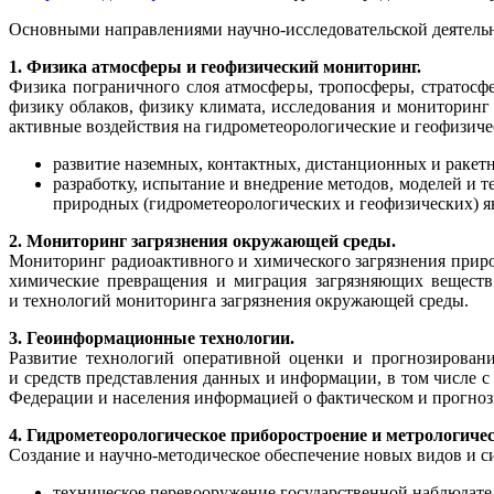
Основными направлениями научно-исследовательской деятель
1. Физика атмосферы и геофизический мониторинг.
Физика пограничного слоя атмосферы, тропосферы, стратосф
физику облаков, физику климата, исследования и мониторин
активные воздействия на гидрометеорологические и геофизичес
развитие наземных, контактных, дистанционных и ракет
разработку, испытание и внедрение методов, моделей и 
природных (гидрометеорологических и геофизических) я
2. Мониторинг загрязнения окружающей среды.
Мониторинг радиоактивного и химического загрязнения приро
химические превращения и миграция загрязняющих веществ 
и технологий мониторинга загрязнения окружающей среды.
3. Геоинформационные технологии.
Развитие технологий оперативной оценки и прогнозировани
и средств представления данных и информации, в том числе 
Федерации и населения информацией о фактическом и прогноз
4. Гидрометеорологическое приборостроение и метрологичес
Создание и научно-методическое обеспечение новых видов и 
техническое перевооружение государственной наблюдате