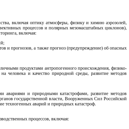
ства, включая оптику атмосферы, физику и химию аэрозолей,
нвективных процессов и полярных мезомасштабных циклонов),
торинга, включая:
ий;
тов и прогнозов, а также прогноз (предупреждение) об опасных
азличными продуктами антропогенного происхождения, физико-
на человека и качество природной среды, развитие методов
ми авариями и природными катастрофами, развитие методов
органов государственной власти, Вооруженных Сил Российской
ие техногенных аварий и природных катастроф.
изводственных процессов, включая: