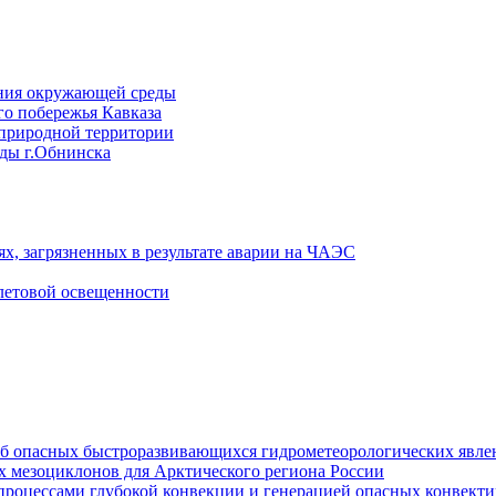
ения окружающей среды
го побережья Кавказа
 природной территории
ды г.Обнинска
х, загрязненных в результате аварии на ЧАЭС
летовой освещенности
б опасных быстроразвивающихся гидрометеорологических явлен
х мезоциклонов для Арктического региона России
 процессами глубокой конвекции и генерацией опасных конвект