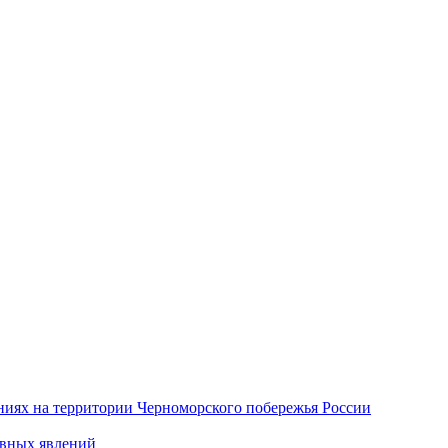
иях на территории Черноморского побережья России
ивных явлений