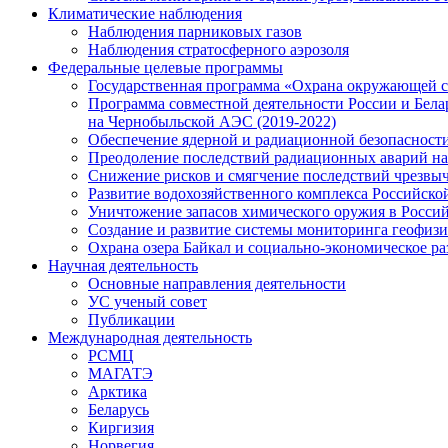
Климатические наблюдения
Наблюдения парниковых газов
Наблюдения стратосферного аэрозоля
Федеральные целевые программы
Государственная программа «Охрана окружающей с
Программа совместной деятельности России и Белар
на Чернобыльской АЭС (2019-2022)
Обеспечение ядерной и радиационной безопасности 
Преодоление последствий радиационных аварий на 
Снижение рисков и смягчение последствий чрезвыч
Развитие водохозяйственного комплекса Российско
Уничтожение запасов химического оружия в Росси
Создание и развитие системы мониторинга геофизич
Охрана озера Байкал и социально-экономическое ра
Научная деятельность
Основные направления деятельности
УС ученый совет
Публикации
Международная деятельность
РСМЦ
МАГАТЭ
Арктика
Беларусь
Киргизия
Норвегия