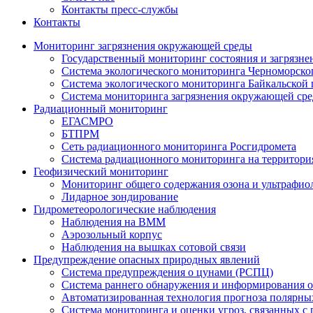
Контакты пресс-службы
Контакты
Мониторинг загрязнения окружающей среды
Государственный мониторинг состояния и загрязн
Система экологического мониторинга Черноморско
Система экологического мониторинга Байкальской
Система мониторинга загрязнения окружающей сре
Радиационный мониторинг
ЕГАСМРО
БТПРМ
Сеть радиационного мониторинга Росгидромета
Система радиационного мониторинга на территория
Геофизический мониторинг
Мониторинг общего содержания озона и ультрафио
Лидарное зондирование
Гидрометеорологические наблюдения
Наблюдения на ВММ
Аэрозольный корпус
Наблюдения на вышках сотовой связи
Предупреждение опасных природных явлений
Система предупреждения о цунами (РСПЦ)
Система раннего обнаружения и информирования о
Автоматизированная технология прогноза полярны
Система мониторинга и оценки угроз, связанных с