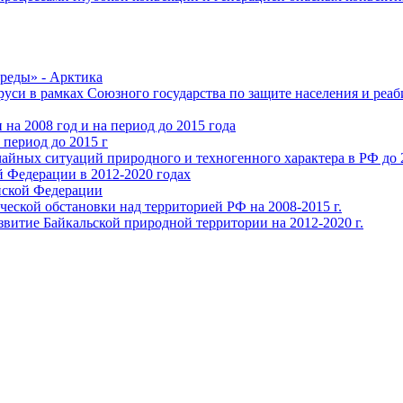
реды» - Арктика
уси в рамках Союзного государства по защите населения и реаб
на 2008 год и на период до 2015 года
период до 2015 г
айных ситуаций природного и техногенного характера в РФ до 
й Федерации в 2012-2020 годах
йской Федерации
еской обстановки над территорией РФ на 2008-2015 г.
звитие Байкальской природной территории на 2012-2020 г.